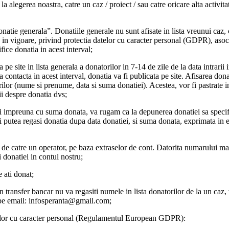
alegerea noastra, catre un caz / proiect / sau catre oricare alta activita
natie generala”. Donatiile generale nu sunt afisate in lista vreunui caz, c
in vigoare, privind protectia datelor cu caracter personal (GDPR), asoci
ifice donatia in acest interval;
 pe site in lista generala a donatorilor in 7-14 de zile de la data intrarii
contacta in acest interval, donatia va fi publicata pe site. Afisarea donat
orilor (nume si prenume, data si suma donatiei). Acestea, vor fi pastrate
tii despre donatia dvs;
ori impreuna cu suma donata, va rugam ca la depunerea donatiei sa spe
 putea regasi donatia dupa data donatiei, si suma donata, exprimata in e
de catre un operator, pe baza extraselor de cont. Datorita numarului mare
i donatiei in contul nostru;
 ati donat;
 transfer bancar nu va regasiti numele in lista donatorilor de la un caz, 
p pe email: infosperanta@gmail.com;
telor cu caracter personal (Regulamentul European GDPR):