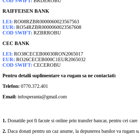
COD SWIFT:
BRDEROBU
RAIFFEISEN BANK
LEI:
RO08RZBR0000060023567563
EUR:
RO54RZBR0000060023567608
COD SWIFT:
RZBRROBU
CEC BANK
LEI:
RO38CECEB00030RON2065017
EUR:
RO26CECEB000C1EUR2065032
COD SWIFT:
CECEROBU
Pentru detalii suplimentare va rugam sa ne contactati:
Telefon:
0770.372.401
Email:
infosperanta@gmail.com
1.
Donatiile pot fi facute si online prin transfer bancar, pentru cei car
2.
Daca donati pentru un caz anume, la depunerea banilor va rugam sa s