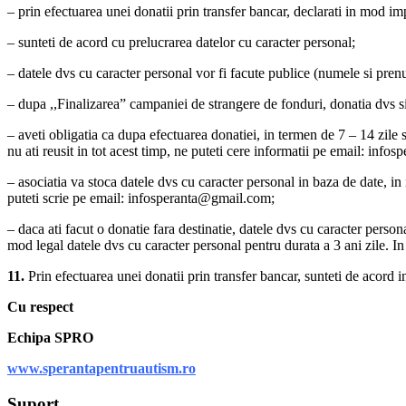
– prin efectuarea unei donatii prin transfer bancar, declarati in mod impli
– sunteti de acord cu prelucrarea datelor cu caracter personal;
– datele dvs cu caracter personal vor fi facute publice (numele si prenu
– dupa ,,Finalizarea” campaniei de strangere de fonduri, donatia dvs si 
– aveti obligatia ca dupa efectuarea donatiei, in termen de 7 – 14 zile
nu ati reusit in tot acest timp, ne puteti cere informatii pe email: inf
– asociatia va stoca datele dvs cu caracter personal in baza de date, in 
puteti scrie pe email: infosperanta@gmail.com;
– daca ati facut o donatie fara destinatie, datele dvs cu caracter persona
mod legal datele dvs cu caracter personal pentru durata a 3 ani zile. I
11.
Prin efectuarea unei donatii prin transfer bancar, sunteti de acord i
Cu respect
Echipa SPRO
www.sperantapentruautism.ro
Suport