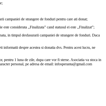
e;
arii campaniei de strangere de fonduri pentru care ati donat;
este considerata ,,Finalizata” cand statusul ei este ,,Finalizat”;
onata, in timpul desfasurarii campaniei de strangere de fonduri. Daca
eti informatii despre acestea si donatia dvs. Pentru acest lucru, ne
or, pentru 1 luna de zile, dupa care vor fi sterse. Asociatia va stoca in
cu caracter personal, pe adresa de email: infosperanta@gmail.com