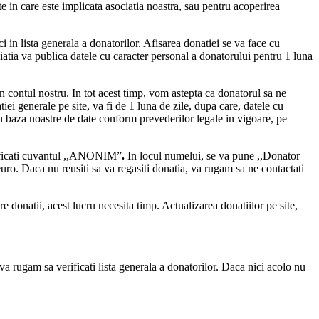
te in care este implicata asociatia noastra, sau pentru acoperirea
i in lista generala a donatorilor. Afisarea donatiei se va face cu
atia va publica datele cu caracter personal a donatorului pentru 1 luna
 in contul nostru. In tot acest timp, vom astepta ca donatorul sa ne
iei generale pe site, va fi de 1 luna de zile, dupa care, datele cu
 in baza noastre de date conform prevederilor legale in vigoare, pe
cificati cuvantul ,,ANONIM”
.
In locul numelui, se va pune ,,Donator
uro. Daca nu reusiti sa va regasiti donatia, va rugam sa ne contactati
 donatii, acest lucru necesita timp. Actualizarea donatiilor pe site,
va rugam sa verificati lista generala a donatorilor. Daca nici acolo nu