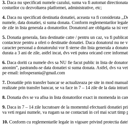
3.
Daca nu specificati numele cazului, suma va fi automat directionata la 
costurilor cu dezvoltarea platformei, administrative, etc;
4.
Daca nu specificati destinatia donatiei, aceasta va fi considerata ,,Do
numele, data donatiei, si suma donata. Conform reglementarilor legale 
de zile in lista generala a donatorilor. Donatorul are obligatia sa isi ver
5.
Donatia generala, fara destinatie catre / pentru un caz, va fi publicata
contacteze pentru a oferi o destinatie donatiei. Daca donatorul nu ne va 
caracter personal a donatorului vor fi sterse din lista generala a donat
durata a 3 ani de zile, astfel incat, dvs veti putea oricand cere informa
6.
Daca doriti ca numele dvs sa NU fie facut public in lista de donat
anonim”, pastrandu-se data donatiei si suma donata. Astfel, dvs va veti
pe email: infosperanta@gmail.com
7.
Donatiile prin transfer bancar se actualizeaza pe site in mod manual 
realizate prin transfer bancar, se va face in 7 – 14 zile de la data intrari
8.
Donatia dvs se va afisa in lista donatorilor exact in momenda in care
9.
Daca in 7 – 14 zile lucratoare de la momentul efectuarii donatiei prin
va veti regasi numele, va rugam sa ne contactati in cel mai scurt tim
10.
Conform cu reglementarile legale in vigoare privind protectia da