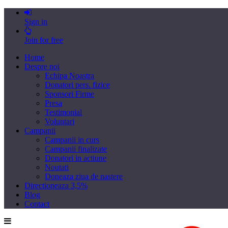
Sign in
Join for free
Home
Despre noi
Echipa Noastra
Donatori pers. fizice
Sponsori Firme
Presa
Testimonial
Voluntari
Campanii
Campanii in curs
Campanii finalizate
Donatori in actiune
Noutati
Doneaza ziua de nastere
Directioneaza 3,5%
Blog
Contact