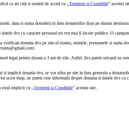
cit ca ati citit si sunteti de acord cu ,,
Termenii si Conditiile
” acestui sit
mele, data si suma donatiei) in lista donatorilor doar pe durata desfasur
datele dvs cu caracter personal nu vor mai fi facute publice. O campanie 
 sa verificati donatia dvs pe site-ul nostru, numele, prenumele si suma d
osperanta@gmail.com;
mod legal pentru durata a 3 ani de zile. Astfel, dvs puteti oricand sa cer
l si implicit donatia dvs, se vor afisa pe site in lista generala a donatoril
n tot acest timp, ne puteti cere informatii despre donatia si datele dvs 
n mod implicit cu ,,
Termenii si Conditiile
” acestui site.