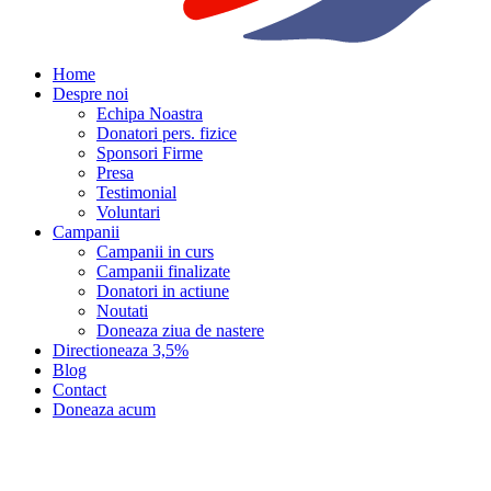
Home
Despre noi
Echipa Noastra
Donatori pers. fizice
Sponsori Firme
Presa
Testimonial
Voluntari
Campanii
Campanii in curs
Campanii finalizate
Donatori in actiune
Noutati
Doneaza ziua de nastere
Directioneaza 3,5%
Blog
Contact
Doneaza acum