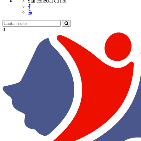
Stai conectat cu noi
0