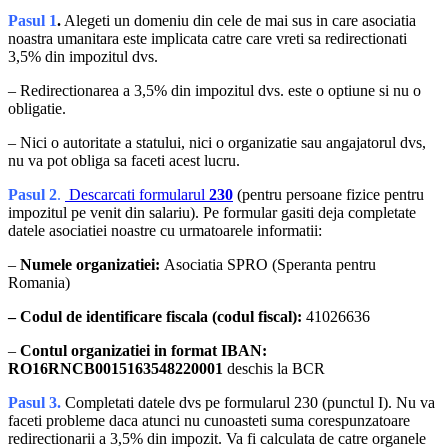
Pasul 1
.
Alegeti un domeniu din cele de mai sus in care asociatia
noastra umanitara este implicata catre care vreti sa redirectionati
3,5% din impozitul dvs.
– Redirectionarea a 3,5% din impozitul dvs. este o optiune si nu o
obligatie.
– Nici o autoritate a statului, nici o organizatie sau angajatorul dvs,
nu va pot obliga sa faceti acest lucru.
Pasul 2
.
Descarcati formularul
230
(pentru persoane fizice pentru
impozitul pe venit din salariu). Pe formular gasiti deja completate
datele asociatiei noastre cu urmatoarele informatii:
–
Numele organizatiei:
Asociatia SPRO (Speranta pentru
Romania)
– Codul de identificare fiscala (codul fiscal):
41026636
–
Contul organizatiei in format IBAN:
RO16RNCB0015163548220001
deschis la BCR
Pasul 3.
Completati datele dvs pe formularul 230 (punctul I). Nu va
faceti probleme daca atunci nu cunoasteti suma corespunzatoare
redirectionarii a 3,5% din impozit. Va fi calculata de catre organele