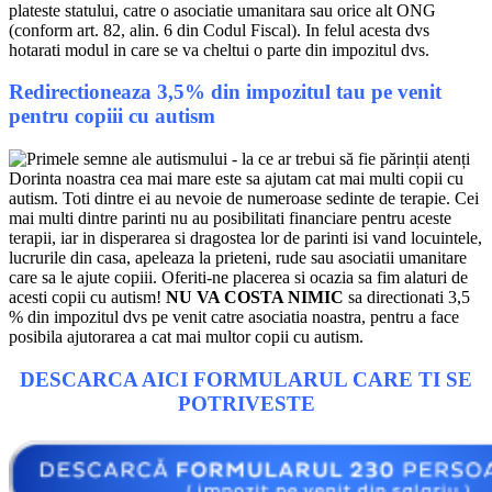
plateste statului, catre o asociatie umanitara sau orice alt ONG
(conform art. 82, alin. 6 din Codul Fiscal). In felul acesta dvs
hotarati modul in care se va cheltui o parte din impozitul dvs.
Redirectioneaza 3,5% din impozitul tau pe venit
pentru copiii cu autism
Dorinta noastra cea mai mare este sa ajutam cat mai multi copii cu
autism. Toti dintre ei au nevoie de numeroase sedinte de terapie. Cei
mai multi dintre parinti nu au posibilitati financiare pentru aceste
terapii, iar in disperarea si dragostea lor de parinti isi vand locuintele,
lucrurile din casa, apeleaza la prieteni, rude sau asociatii umanitare
care sa le ajute copiii. Oferiti-ne placerea si ocazia sa fim alaturi de
acesti copii cu autism!
NU VA COSTA NIMIC
sa directionati 3,5
% din impozitul dvs pe venit catre asociatia noastra, pentru a face
posibila ajutorarea a cat mai multor copii cu autism.
DESCARCA AICI FORMULARUL CARE TI SE
POTRIVESTE