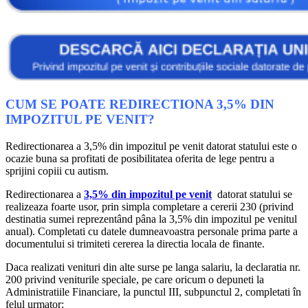
CUM SE POATE REDIRECTIONA 3,5% DIN
IMPOZITUL PE VENIT?
Redirectionarea a 3,5% din impozitul pe venit datorat statului este o
ocazie buna sa profitati de posibilitatea oferita de lege pentru a
sprijini copiii cu autism.
Redirectionarea a
3,5% din impozitul pe venit
datorat statului se
realizeaza foarte usor, prin simpla completare a cererii 230 (privind
destinatia sumei reprezentând pâna la 3,5% din impozitul pe venitul
anual). Completati cu datele dumneavoastra personale prima parte a
documentului si trimiteti cererea la directia locala de finante.
Daca realizati venituri din alte surse pe langa salariu, la declaratia nr.
200 privind veniturile speciale, pe care oricum o depuneti la
Administratiile Financiare, la punctul III, subpunctul 2, completati în
felul urmator: