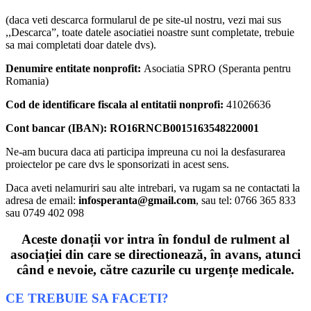
(daca veti descarca formularul de pe site-ul nostru, vezi mai sus
,,Descarca”, toate datele asociatiei noastre sunt completate, trebuie
sa mai completati doar datele dvs).
Denumire entitate nonprofit:
Asociatia SPRO (Speranta pentru
Romania)
Cod de identificare fiscala al entitatii nonprofi:
41026636
Cont bancar (IBAN): RO16RNCB0015163548220001
Ne-am bucura daca ati participa impreuna cu noi la desfasurarea
proiectelor pe care dvs le sponsorizati in acest sens.
Daca aveti nelamuriri sau alte intrebari, va rugam sa ne contactati la
adresa de email:
infosperanta@gmail.com
, sau tel: 0766 365 833
sau 0749 402 098
Aceste donații vor intra în fondul de rulment al
asociației din care se directionează, în avans, atunci
când e nevoie, către cazurile cu urgențe medicale.
CE TREBUIE SA FACETI?