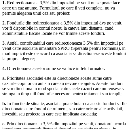
1.
Redirectionarea a 3,5% din impozitul pe venit nu se poate face
catre un caz anume. Formularul pe care il veti completa, nu va
permite alegerea unui caz sau proiect;
2.
Fondurile din redirectionarea a 3,5% din impozitul dvs pe venit,
vor fi disponibile in contul nostru la cateva luni distanta, cand
administratiile fiscale locale ne vor trimite aceste fonduri.
3.
Astfel, contribuabilul care redirectioneaza 3,5% din impozitul pe
venit catre asociatia umanitara SPRO (Speranta pentru Romania), in
mod implicit este de acord ca asociatia sa directioneze aceste fonduri
la propria alegere;
4.
Directionarea acestor sume se va face in felul urmator:
a.
Prioritatea asociatiei este sa directioneze aceste sume catre
cazurile copiilor cu autism care au nevoie de ajutor. Aceste fonduri
se vor directiona in mod special catre acele cazuri care nu reusesc sa
stranga in timp util fondurile necesare pentru tratament sau terapii;
b.
In functie de situatie, asociatia poate hotarî ca aceste fonduri sa fie
directionate catre fondul de rulment, sau catre oricare alte activitati,
investitii sau proiecte in care este implicata asociatia;
c.
Prin directionarea a 3,5% din impozitul pe venit, donatorul acorda
increderea, responsabilitatea si dreptul ca asociatia sa aleaga, in