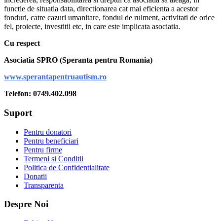
functie de situatia data, directionarea cat mai eficienta a acestor
fonduri, catre cazuri umanitare, fondul de rulment, activitati de orice
fel, proiecte, investitii etc, in care este implicata asociatia.
Cu respect
Asociatia SPRO (Speranta pentru Romania)
www.sperantapentruautism.ro
Telefon: 0749.402.098
Suport
Pentru donatori
Pentru beneficiari
Pentru firme
Termeni si Conditii
Politica de Confidentialitate
Donatii
Transparenta
Despre Noi