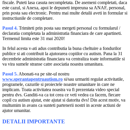
fiscale. Puteti lasa casuta necompletata. De asemeni completati, daca
este cazul, si Anexa, apoi le depuneti impreuna sa ANAF, personal,
prin posta sau electronic. Pentru mai multe detalii aveti in formular si
instructiunile de completare.
Pasul 4.
Trimiteti prin posta sau mergeti personal cu formularul /
declaratia completata la administratia financiara de care apartineti.
Termenul limita este 31 mai 2020!
In felul acesta v-ati adus contributia la buna cheltuire a fondurilor
publice si ati contribuit la ajutorarea copiilor cu autism. Pana la 31
decembrie administratia financiara va centraliza toate informatiile si
va vira sumele stranse catre asociatia noastra umanitara.
Pasul 5.
Abonati-va pe site-ul nostru
www.sperantapentruautism.ro
si/sau urmariti regulat activitatile,
programele, cazurile si proiectele noastre umanitare in care ne
implicam. Toata activitatea noastra va fi prezentata video special
pentru dvs. Ganditi-va ca tot ceea ce veti vedea ca facem, fiecare
copil cu autism ajutat, este ajutat si datorita dvs! Din acest motiv, va
multumim in avans ca sunteti partenerii nostri in aceste actiuni de
ajutor umanitar.
DETALII IMPORTANTE