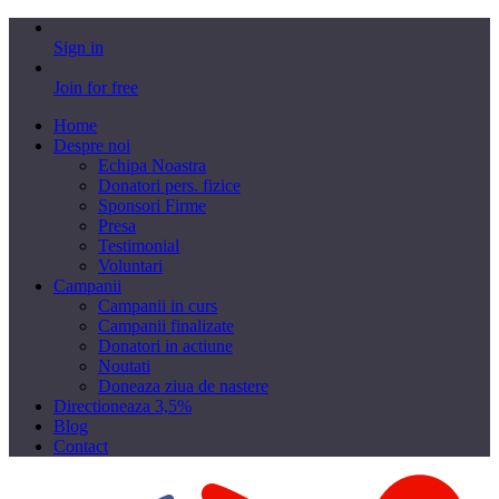
Sign in
Join for free
Home
Despre noi
Echipa Noastra
Donatori pers. fizice
Sponsori Firme
Presa
Testimonial
Voluntari
Campanii
Campanii in curs
Campanii finalizate
Donatori in actiune
Noutati
Doneaza ziua de nastere
Directioneaza 3,5%
Blog
Contact